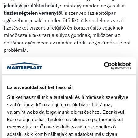
jelenlegi járulékterheket
, s mintegy minden negyedik
a
tisztességtelen versenytől
is szenved (az építőipar
egészében „csak” minden ötödik). A késedelmes vevői
fizetéseket viszont a felújító és korszerűsítő cégeknek
mindössze 8%-a tartja súlyos gondnak, miközben az
építőipar egészében ez minden ötödik cég számára jelent
problémát.
Bizalmi indexek az építőiparban illetve a lakásfelújítás- és
korszerűsítés területén, 2019-2020
Ez a weboldal sütiket használ
Sütiket használunk a tartalmak és hirdetések személyre 
szabásához, közösségi funkciók biztosításához, 
valamint weboldalforgalmunk elemzéséhez. Ezenkívül 
közösségi média-, hirdető- és elemező partnereinkkel 
megosztjuk az Ön weboldalhasználatra vonatkozó 
adatait, akik kombinálhatják az adatokat más olyan 