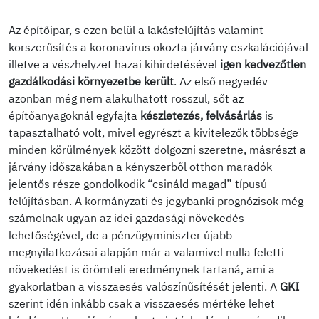
Az építőipar, s ezen belül a lakásfelújítás valamint -
korszerűsítés a koronavírus okozta járvány eszkalációjával
illetve a vészhelyzet hazai kihirdetésével
igen kedvezőtlen
gazdálkodási környezetbe került
. Az első negyedév
azonban még nem alakulhatott rosszul, sőt az
építőanyagoknál egyfajta
készletezés, felvásárlás
is
tapasztalható volt, mivel egyrészt a kivitelezők többsége
minden körülmények között dolgozni szeretne, másrészt a
járvány időszakában a kényszerből otthon maradók
jelentős része gondolkodik “csináld magad” típusú
felújításban. A kormányzati és jegybanki prognózisok még
számolnak ugyan az idei gazdasági növekedés
lehetőségével, de a pénzügyminiszter újabb
megnyilatkozásai alapján már a valamivel nulla feletti
növekedést is örömteli eredménynek tartaná, ami a
gyakorlatban a visszaesés valószínűsítését jelenti. A
GKI
szerint idén inkább csak a visszaesés mértéke lehet