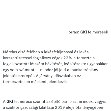
Forrás:
GKI
felmérések
Március első felében a lakásfelújítással és lakás-
korszerűsítéssel foglalkozó cégek 22%-a tervezte a
foglalkoztatott létszám bővítését, leépítésekre ugyanakkor
egy sem számított – mindez jól jelzi a munkaerőhiány
jelentős szerepét. A járvány időszakában ez
természetesen másként jelentkezik.
A
GKI
felmérése szerint az építőipari bizalmi index, vagyis
a szektor gazdasági kilátásai 2019 eleje óta lényegében