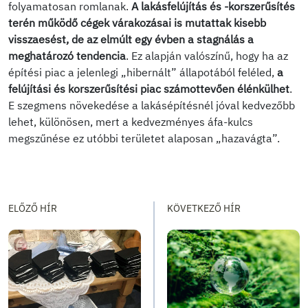
folyamatosan romlanak.
A lakásfelújítás és -korszerűsítés
terén működő cégek várakozásai is mutattak kisebb
visszaesést, de az elmúlt egy évben a stagnálás a
meghatározó tendencia
. Ez alapján valószínű, hogy ha az
építési piac a jelenlegi „hibernált” állapotából feléled,
a
felújítási és korszerűsítési piac számottevően élénkülhet
.
E szegmens növekedése a lakásépítésnél jóval kedvezőbb
lehet, különösen, mert a kedvezményes áfa-kulcs
megszűnése ez utóbbi területet alaposan „hazavágta”.
ELŐZŐ HÍR
KÖVETKEZŐ HÍR