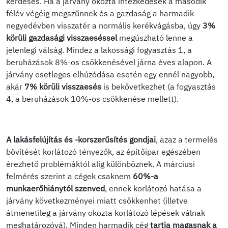
kérdéses. Ha a járvány okozta intézkedések a második
félév végéig megszűnnek és a gazdaság a harmadik
negyedévben visszatér a normális kerékvágásba, úgy
3%
körüli gazdasági visszaeséssel
megúszható lenne a
jelenlegi válság. Mindez a lakossági fogyasztás 1, a
beruházások 8%-os csökkenésével járna éves alapon. A
járvány esetleges elhúzódása esetén egy ennél nagyobb,
akár
7% körüli visszaesés
is bekövetkezhet (a fogyasztás
4, a beruházások 10%-os csökkenése mellett).
A lakásfelújítás és -korszerűsítés gondjai
, azaz a termelés
bővítését korlátozó tényezők, az építőipar egészében
érezhető problémáktól alig különböznek. A márciusi
felmérés szerint a cégek csaknem
60%-a
munkaerőhiánytól szenved
, ennek korlátozó hatása a
járvány következményei miatt csökkenhet (illetve
átmenetileg a járvány okozta korlátozó lépések válnak
meghatározóvá). Minden harmadik cég
tartja
magasnak a