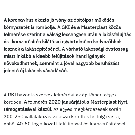
A koronavírus okozta járvány az építőipar működési
környezetét is rombolja. A GKI és a Masterplast közös
felmérése szerint a válság lecsengése után a lakásfelújítás
és -korszerűsítés kilátásai egyértelműen kedvezőbbek
lesznek a lakásépítésénél. A várható lakossági óvatosság
miatt inkább a kisebb felújítások iránti igények
növekedhetnek, semmint a jóval nagyobb beruházást
jelentő új lakások vásárlásáé.
A
GKI
havonta szervez felmérést az építőipari cégek
körében.
A felmérés 2020 januárjától a Masterplast Nyrt.
támogatásával készül.
Az egyes megkérdezések során
200-250 vállalakozás válaszai kerültek feldolgozásra,
ebből 40-50 foglalkozott felújítással és korszerűsítéssel.