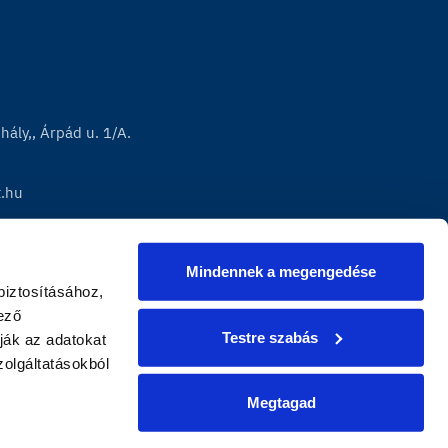
ály,, Árpád u. 1/A.
t.hu
Mindennek a megengedése
iztosításához, 
ző 
Testre szabás
ák az adatokat 
lgáltatásokból 
Megtagad
|
presszum
Adatvédelem