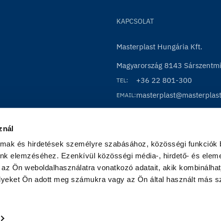
KAPCSOLAT
Masterplast Hungária Kft.
Magyarország 8143 Sárszentmih
+36 22 801-300
TEL:
masterplast@masterplas
EMAIL:
znál
almak és hirdetések személyre szabásához, közösségi funkciók b
nk elemzéséhez. Ezenkívül közösségi média-, hirdető- és eleme
 az Ön weboldalhasználatra vonatkozó adatait, akik kombinálhatj
yeket Ön adott meg számukra vagy az Ön által használt más szo
Im