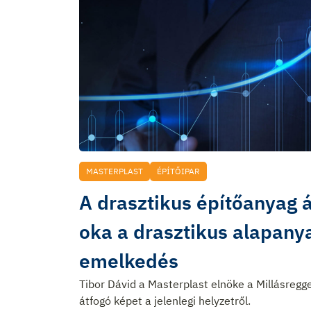
MASTERPLAST
ÉPÍTŐIPAR
A drasztikus építőanyag
oka a drasztikus alapany
emelkedés
Tibor Dávid a Masterplast elnöke a Millásregg
átfogó képet a jelenlegi helyzetről.