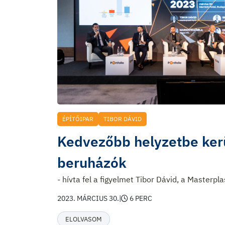
ÉPÍTŐIPAR
TIBOR DÁVID
Kedvezőbb helyzetbe ker
beruházók
- hívta fel a figyelmet Tibor Dávid, a Masterpla
2023. MÁRCIUS 30.
|
6 PERC
ELOLVASOM