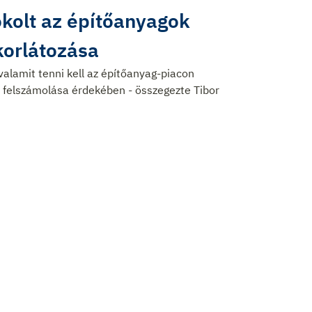
okolt az építőanyagok
korlátozása
valamit tenni kell az építőanyag-piacon
et felszámolása érdekében - összegezte Tibor