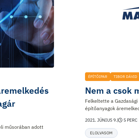
ÉPÍTŐIPAR
TIBOR DÁVID
 áremelkedés
Nem a csok m
agár
Felkeltette a Gazdasági
építőanyagok áremelke
2021. JÚNIUS 9.
|
5 PERC
eli műsorában adott
ELOLVASOM