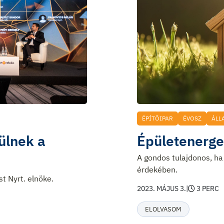
ÉPÍTŐIPAR
ÉVOSZ
ÁLL
ülnek a
Épületenerget
A gondos tulajdonos, ha 
érdekében.
st Nyrt. elnöke.
2023. MÁJUS 3.
|
3 PERC
ELOLVASOM