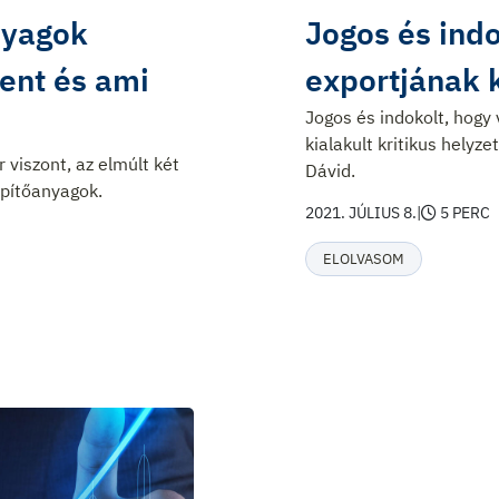
nyagok
Jogos és ind
ment és ami
exportjának 
Jogos és indokolt, hogy 
kialakult kritikus helyz
 viszont, az elmúlt két
Dávid.
építőanyagok.
2021. JÚLIUS 8.
|
5 PERC
ELOLVASOM