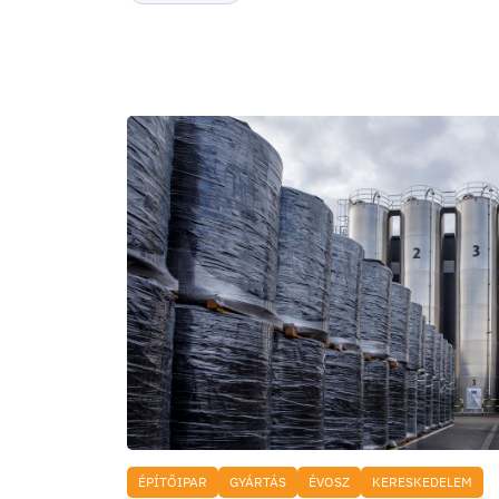
ÉPÍTŐIPAR
GYÁRTÁS
ÉVOSZ
KERESKEDELEM