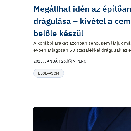
Megállhat idén az építőa
drágulása – kivétel a ce
belőle készül
A korábbi árakat azonban sehol sem látjuk már
évben átlagosan 50 százalékkal drágultak az 
2023. JANUÁR 26.
|
7 PERC
ELOLVASOM