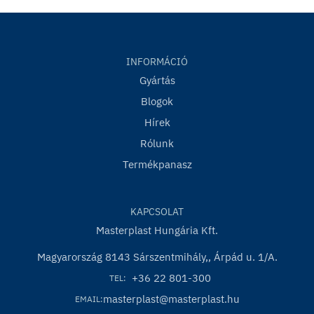
Színválaszték:
25 meghatározott színben.
INFORMÁCIÓ
Gyártás
Eltarthatóság
: eredeti, zárt csomagolásban a gyártási
Blogok
időtől számított 12 hónapig, száraz, hűvös, közvetlen
napsugárzástól és fagytól védett helyen, (+)5°C és (+)25°C
Hírek
közötti hőmérsékleten. A megkezdett, de teljesen el nem
Rólunk
használt vödröket azonnal vissza kell zárni, a maradék
Termékpanasz
anyagot minél előbb felhasználni.
KAPCSOLAT
Masterplast Hungária Kft.
Magyarország 8143 Sárszentmihály,, Árpád u. 1/A.
+36 22 801-300
TEL:
masterplast@masterplast.hu
EMAIL: