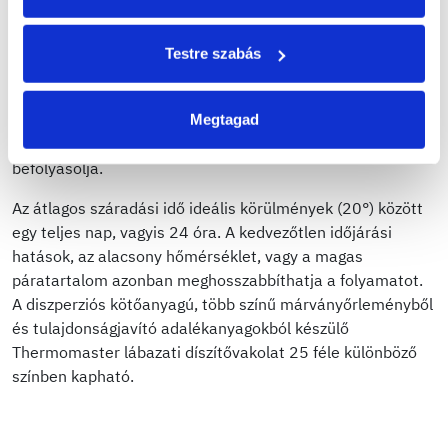
A lábazati vakolatot rozsdamentes glettvassal érdemes
felvinni. Az anyagot keverjük homogénre lassú
fordulatszámú keverő segítségével. Ezt követően
Testre szabás
rozsdamentes fémsimítóval, másfélszeres
szemcsevastagságban hordjuk fel, a felületet nedves
Megtagad
állapotában tömörítsük be. A felhordott lábazati vakolat
friss állapotban tejszerű bevonatú, de ez a minőséget nem
befolyásolja.
Az átlagos száradási idő ideális körülmények (20°) között
egy teljes nap, vagyis 24 óra. A kedvezőtlen időjárási
hatások, az alacsony hőmérséklet, vagy a magas
páratartalom azonban meghosszabbíthatja a folyamatot.
A diszperziós kötőanyagú, több színű márványőrleményből
és tulajdonságjavító adalékanyagokból készülő
Thermomaster lábazati díszítővakolat 25 féle különböző
színben kapható.