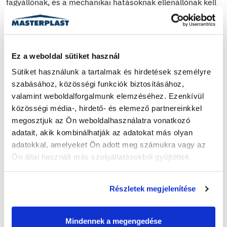
fagyállónak, és a mechanikai hatásoknak ellenállónak kell
lennie. Mivel jól látható helyen lesz, ezért nem utolsó
szempont a megjelenése sem, ezáltal különböző színekben
is felhordható.
Ez a weboldal sütiket használ
Felhasználható kültérben, épületlábazatok, kerítések,
falfelületek díszítővakolataként, vagy beltéren folyosókon,
Sütiket használunk a tartalmak és hirdetések személyre 
lépcsőházakban, ahol kifejezetten nagy a mindennapi
szabásához, közösségi funkciók biztosításához, 
terhelés. Az előkészületek során érdemes alapozót
valamint weboldalforgalmunk elemzéséhez. Ezenkívül 
használni a sókiválás kivédése miatt, továbbá figyelni kell
közösségi média-, hirdető- és elemező partnereinkkel 
rá, hogy az alapfelület por és szennyeződésmentes, teljes
megosztjuk az Ön weboldalhasználatra vonatkozó 
rétegvastagságban száraz, mozgás-, illetve
adatait, akik kombinálhatják az adatokat más olyan 
zsugorodásmentes legyen. A festékmaradványokat és
adatokkal, amelyeket Ön adott meg számukra vagy az 
sérült rétegeket távolítsuk el, valamint a felületi hibákat
Ön által használt más szolgáltatásokból gyűjtöttek.
alapvakolással javítsuk, mielőtt elkezdjük az alapozást.
Részletek megjelenítése
Lábazati vakolat felhordása
Mindennek a megengedése