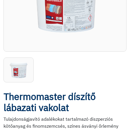
Thermomaster díszítő
lábazati vakolat
Tulajdonságjavító adalékokat tartalmazó diszperziós
kötőanyag és finomszemcsés, színes ásványi őrlemény