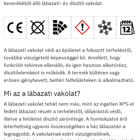
keverékéből álló lábazati- és díszítő vakolat.
A lábazati vakolat védi az épületet a fokozott terheléstől,
továbbá vízszigetelő képességgel bír. Amellett, hogy
funkcióit tekintve ellenálló, és igen hasznos alkotórész,
díszítőelemként is működik. A termék kültéren vagy
erősen igénybevett, beltéri falfelületeken is alkalmazható.
Mi az a lábazati vakolat?
A lábazati vakolat tehát nem más, mint az ingatlan XPS-el
fedett lábazati részét a terheléstől, időjárástól védő,
illetve a felületet díszítő zárórétege. A homlokzatot érő
leterheltség ugyanis összességében a ház lábazatán a
legnagyobb. A vakolatnak ezért vízszigetelőnek,