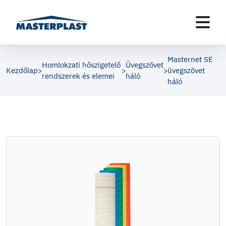
Masternet SE
Homlokzati hőszigetelő
Üvegszövet
Kezdőlap
üvegszövet
>
>
>
rendszerek és elemei
háló
háló