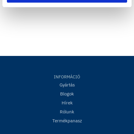
min. 50% / min. 50%
MASTERNET CLASSIC 160
teljesítménynyilatkozat
PDF
Nyúlás öregítés után (H/K – láncszál/vetülékszál)
: <4,0% /
Masternet Classic 160 műszaki adatlap
PDF
<4,0%
Tűzvédelmi osztálybasorolás:
NPD
Tanusítványok:
CE, ETA 16/0068
Vonatkozó műszaki specifikációk:
ETAG 004 ; EAD
040016-00-0404
Standard csíkjelölés:
2 fekete csík a termék egyik szélén
INFORMÁCIÓ
Gyártás
Blogok
Hírek
Rólunk
Termékpanasz