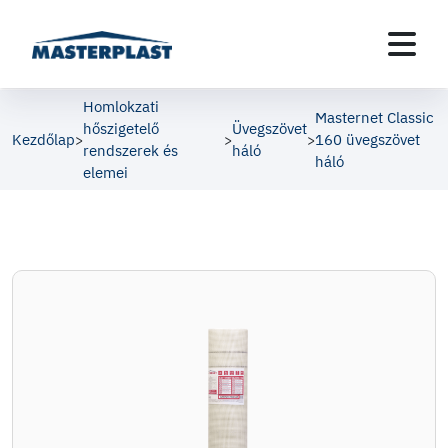
Homlokzati
Masternet Classic
hőszigetelő
Üvegszövet
Kezdőlap
160 üvegszövet
>
>
>
rendszerek és
háló
háló
elemei