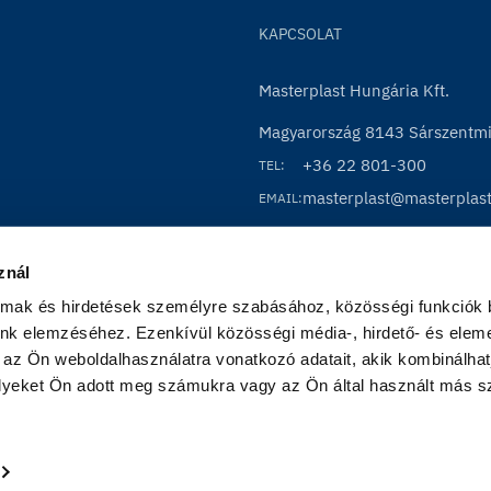
KAPCSOLAT
Masterplast Hungária Kft.
Magyarország 8143 Sárszentmih
+36 22 801-300
TEL:
masterplast@masterplas
EMAIL:
znál
almak és hirdetések személyre szabásához, közösségi funkciók b
nk elemzéséhez. Ezenkívül közösségi média-, hirdető- és eleme
 az Ön weboldalhasználatra vonatkozó adatait, akik kombinálhatj
yeket Ön adott meg számukra vagy az Ön által használt más szo
Im