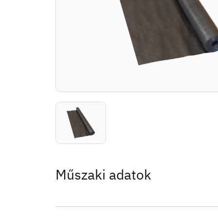
Műszaki adatok
Felhasználási terület:
kétszeresen (a hőszigete