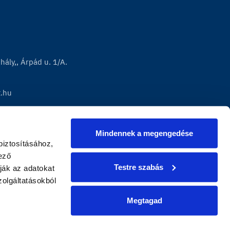
ály,, Árpád u. 1/A.
t.hu
Mindennek a megengedése
iztosításához, 
ző 
Testre szabás
ák az adatokat 
lgáltatásokból 
Megtagad
|
presszum
Adatvédelem