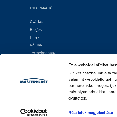
INFORMÁCIÓ
Gyártás
Blogok
Hírek
Rólunk
Termékpanasz
Ez a weboldal sütiket has
Sütiket használunk a tart
valamint weboldalforgalmu
partnereinkkel megosztjuk
más olyan adatokkal, amel
gyűjtöttek.
Részletek megjelenítése