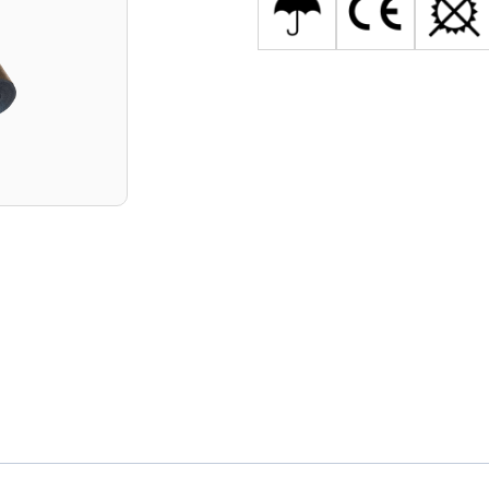
lés és a fólia, valamint a fólia és a tetőfedés között) átszell