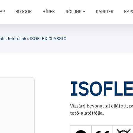
AP
BLOGOK
HÍREK
RÓLUNK
KARRIER
KAP
lis tetőfóliák
>
ISOFLEX CLASSIC
ISOFLE
Vízzáró bevonattal ellátott, 
tető-alátétfólia.