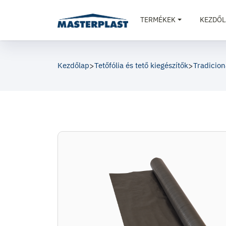
TERMÉKEK
KEZDŐL
Kezdőlap
>
Tetőfólia és tető kiegészítők
>
Tradicioná