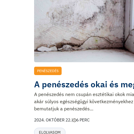
PENÉSZEDÉS
A penészedés okai és me
A penészedés nem csupán esztétikai okok mi
akár súlyos egészségügyi következményekhez 
bemutatjuk a penészedés...
2024. OKTÓBER 22.
|
6 PERC
ELOLVASOM