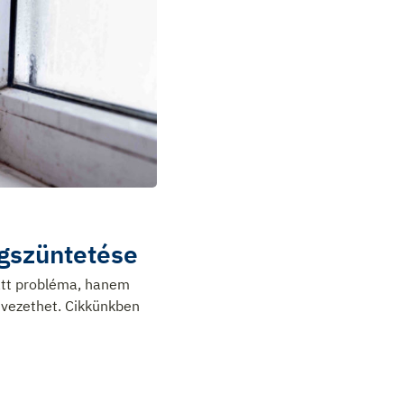
gszüntetése
att probléma, hanem
vezethet. Cikkünkben