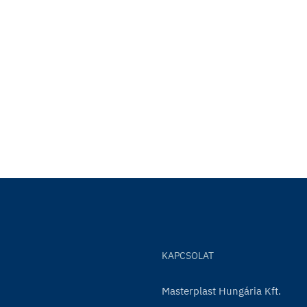
KAPCSOLAT
Masterplast Hungária Kft.