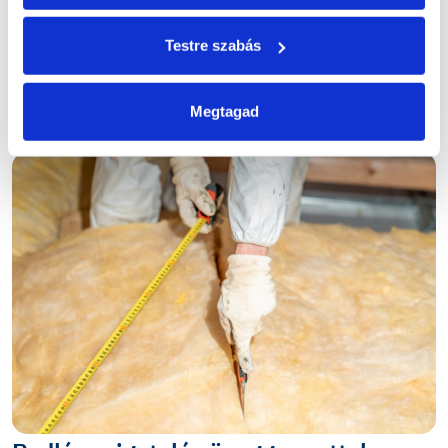
ÖSSZES HÍR
Testre szabás
ÖSSZES BLOG
Megtagad