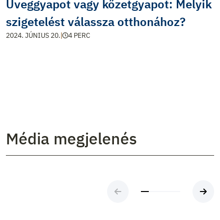
Üveggyapot vagy kőzetgyapot: Melyik
szigetelést válassza otthonához?
2024. JÚNIUS 20.
|
4 PERC
Média megjelenés