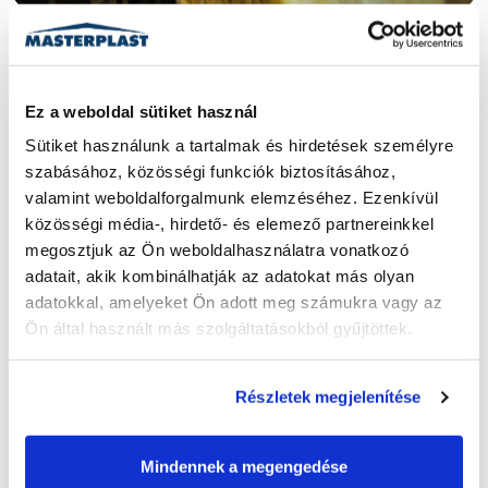
Az üveggyapot
tulajdonságai és a
Ez a weboldal sütiket használ
hatékony hőszigetelés
Sütiket használunk a tartalmak és hirdetések személyre 
szabásához, közösségi funkciók biztosításához, 
alapjai
valamint weboldalforgalmunk elemzéséhez. Ezenkívül 
közösségi média-, hirdető- és elemező partnereinkkel 
Az üveggyapot kiváló hőszigetelő, tűzálló (A1) és
megosztjuk az Ön weboldalhasználatra vonatkozó 
páraáteresztő anyag. Alacsony lambda-értéke,
adatait, akik kombinálhatják az adatokat más olyan 
rugalmassága és bioalapú kötőanyaga miatt egészséges,
adatokkal, amelyeket Ön adott meg számukra vagy az 
hatékony és fenntartható választás tetőkhöz, padlásokhoz
Ön által használt más szolgáltatásokból gyűjtöttek.
és válaszfalakhoz.
2026. ÁPRILIS 2.
|
4 PERC
Részletek megjelenítése
Mindennek a megengedése