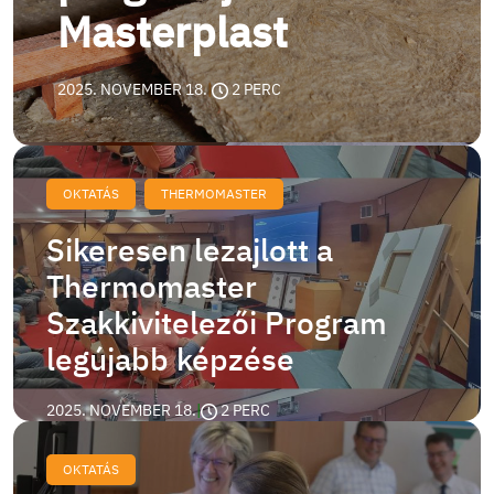
Masterplast
2025. NOVEMBER 18.
|
2 PERC
OKTATÁS
THERMOMASTER
Sikeresen lezajlott a
Thermomaster
Szakkivitelezői Program
legújabb képzése
2025. NOVEMBER 18.
|
2 PERC
OKTATÁS