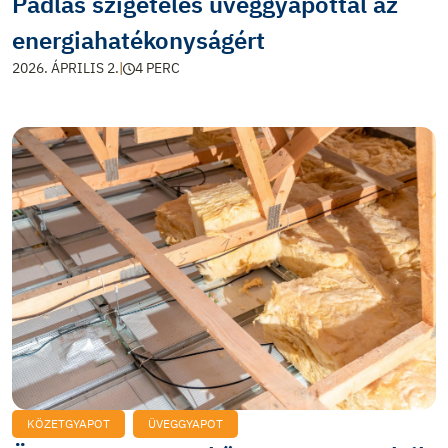
Padlás szigetelés üveggyapottal az
energiahatékonyságért
2026. ÁPRILIS 2.
|
4 PERC
KÖZETGYAPOT
ÜVEGGYAPOT